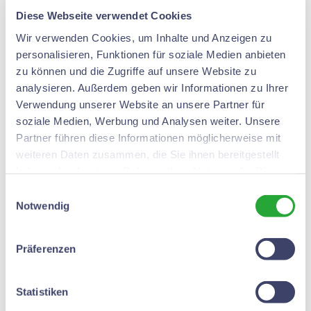
Diese Webseite verwendet Cookies
zusammengefunden
Wir verwenden Cookies, um Inhalte und Anzeigen zu
haben, stehen für uns und
personalisieren, Funktionen für soziale Medien anbieten
unser Streben genauso
zu können und die Zugriffe auf unsere Website zu
analysieren. Außerdem geben wir Informationen zu Ihrer
da, wie wir es heutzutage
Verwendung unserer Website an unsere Partner für
noch pflegen. Durch den
soziale Medien, Werbung und Analysen weiter. Unsere
Partner führen diese Informationen möglicherweise mit
altersbedingten
weiteren Daten zusammen, die Sie ihnen bereitgestellt
Mitgliederschwund und
haben oder die sie im Rahmen Ihrer Nutzung der Dienste
gesammelt haben.
Einwilligungsauswahl
die massiv
Notwendig
eingeschränkten
Aktivitäten während der
Präferenzen
Coronazeit ist die Zahl
Statistiken
der aktiven Sänger aktuell