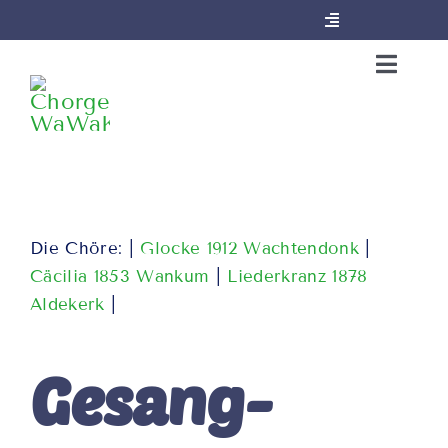
Skip
Toggle
Navigation
to
Impressum
Toggl
content
Naviga
Aktuelles
Datenschutzerklärung
Die Chorgemeinschaft
Intern
Die Chöre
Die Chöre: |
Glocke 1912 Wachtendonk
|
Facebook
Cäcilia 1853 Wankum
|
Liederkranz 1878
Aldekerk
|
Kontakt
Instagram
Gesang­