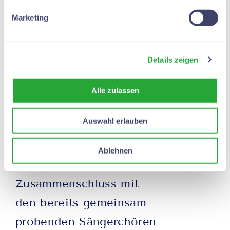
auf 4 geschrumpft. Ein
Marketing
eigenständiger
Fortbestand des Vereins
Details zeigen
ist aktuell ohne aktiven
Mitgliederzuwachs nur
Alle zulassen
noch in der
Auswahl erlauben
Chorgemeinschaft
WaWaKerk für uns
Ablehnen
möglich. Der
Zusammenschluss mit
den bereits gemeinsam
probenden Sängerchören