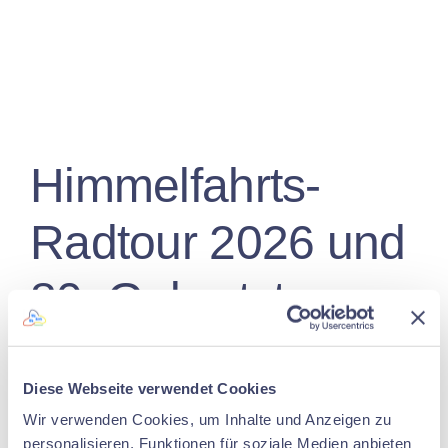
Himmelfahrts-
Radtour 2026 und
80. Geburtstag
Unsere diesjährige traditionelle
Diese Webseite verwendet Cookies
Himmelfahrts-/Vatertags-Radtour startete
Wir verwenden Cookies, um Inhalte und Anzeigen zu
mit einem ausgiebigen Frühstück in der
personalisieren, Funktionen für soziale Medien anbieten