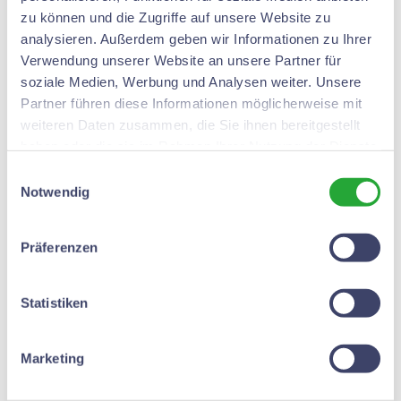
Bäckerei Tichelhoven in Wachtendonk.
zu können und die Zugriffe auf unsere Website zu
analysieren. Außerdem geben wir Informationen zu Ihrer
Verwendung unserer Website an unsere Partner für
Erstes Etappenziel war Kempen. Dort auf
soziale Medien, Werbung und Analysen weiter. Unsere
dem Buttermarkt angekommen machten
Partner führen diese Informationen möglicherweise mit
weiteren Daten zusammen, die Sie ihnen bereitgestellt
wir eine kleine Pause mit
haben oder die sie im Rahmen Ihrer Nutzung der Dienste
Erfrischungsgetränken.
gesammelt haben.
Einwilligungsauswahl
Notwendig
Von hier aus ging es weiter nach
Grefrath. Hier im Restaurant am
Präferenzen
Flugplatz Niershorst verbrachten wir eine
schöne Zeit, in der wir einige
Statistiken
Regenwolken abregnen ließen.
Marketing
Ziel war diesmal bei unserem
Sangeskollegen Hubert Drujen, der