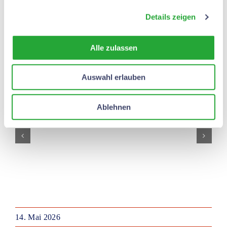
seinen 80. Geburtstag feierte und den
Details zeigen
Chor dazu eingeladen hatte.
Alle zulassen
Danke Hubert für die Einladung und die
Auswahl erlauben
wieder sehr schön vorbereitete Radtour!
Ablehnen
14. Mai 2026