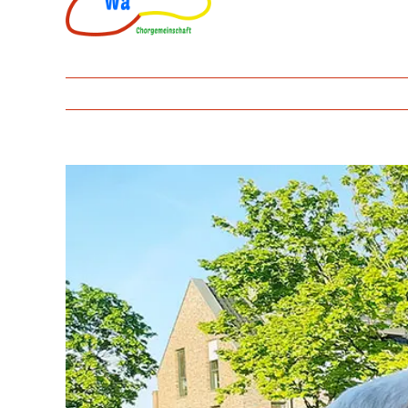
Zeige
grösseres
Bild